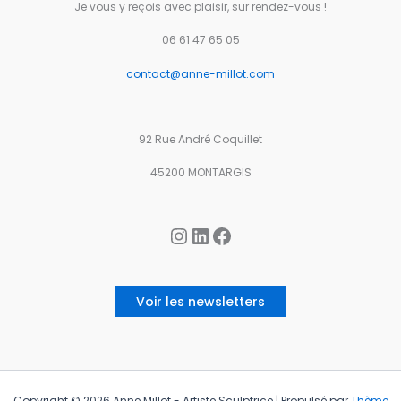
Je vous y reçois avec plaisir, sur rendez-vous !
06 61 47 65 05
contact@anne-millot.com
92 Rue André Coquillet
45200 MONTARGIS
Instagram
LinkedIn
Facebook
Voir les newsletters
Copyright © 2026 Anne Millot - Artiste Sculptrice | Propulsé par
Thème