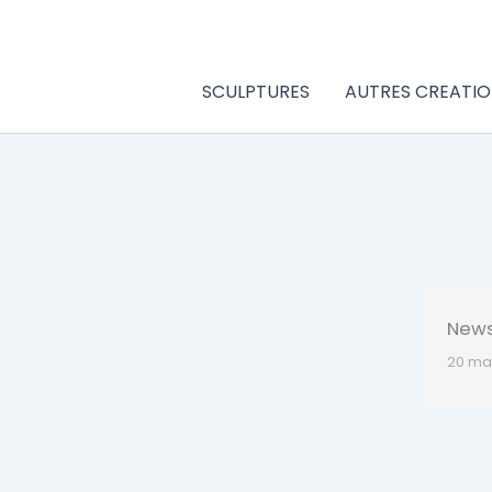
Aller
au
contenu
SCULPTURES
AUTRES CREATIO
Newsl
20 ma