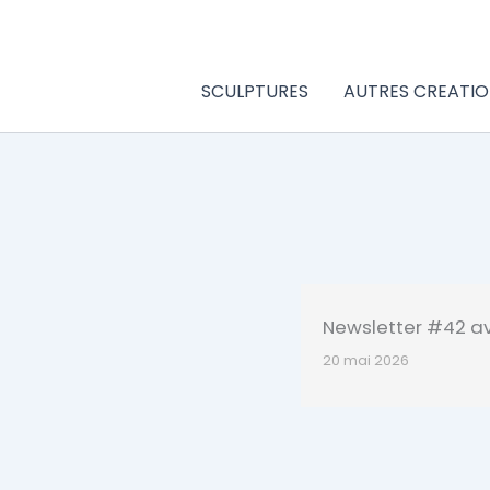
Aller
au
contenu
SCULPTURES
AUTRES CREATIO
Newsletter #42 avr
20 mai 2026