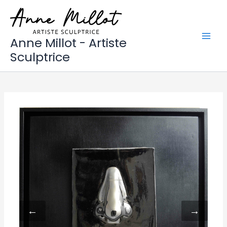
Aller
au
contenu
Anne Millot - Artiste
Sculptrice
←
→