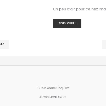
Un peu d’air pour ce nez imag
DISPONIBLE
nte
92 Rue André Coquillet
45200 MONTARGIS