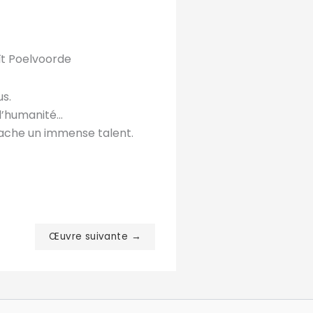
oît Poelvoorde
us.
’humanité...
 cache un immense talent.
Œuvre suivante →